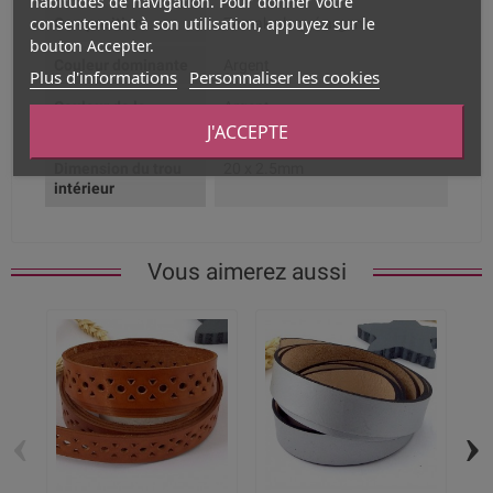
habitudes de navigation. Pour donner votre
consentement à son utilisation, appuyez sur le
Composition
Zamak plaqué argent
bouton Accepter.
Couleur dominante
Argent
Plus d'informations
Personnaliser les cookies
Couleur de la
Argent
finition
J'ACCEPTE
Dimension du trou
20 x 2.5mm
intérieur
Vous aimerez aussi
‹
›