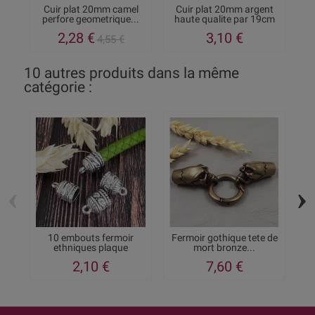
Cuir plat 20mm camel
Cuir plat 20mm argent
perfore geometrique...
haute qualite par 19cm
h
2,28 €
3,10 €
4,55 €
10 autres produits dans la même
catégorie :
‹
›
10 embouts fermoir
Fermoir gothique tete de
Fe
ethniques plaque
mort bronze...
argent...
2,10 €
7,60 €