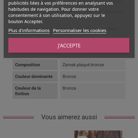
Garanti sans nickel; Haute qualité de métal zamak plaque
publicités liées à vos préférences en analysant vos
bronze clair.
habitudes de navigation. Pour donner votre
****** ************** ************** ************* ***********
consentement à son utilisation, appuyez sur le
********
bouton Accepter.
Pour fabriquer vos bracelets, rubans, chaines et colliers...
Plus d'informations
Personnaliser les cookies
J'ACCEPTE
Fiche technique
Composition
Zamak plaqué bronze
Couleur dominante
Bronze
Couleur de la
Bronze
finition
Vous aimerez aussi