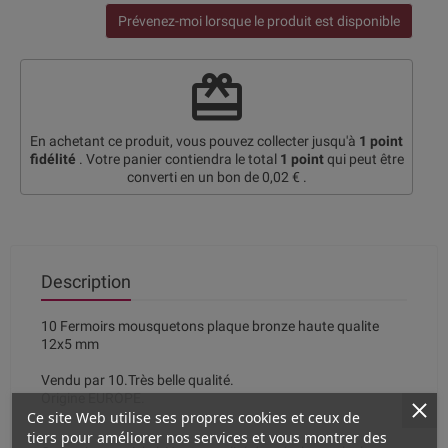
Prévenez-moi lorsque le produit est disponible
redeem
En achetant ce produit, vous pouvez collecter jusqu'à
1
point
fidélité
. Votre panier contiendra le total
1
point
qui peut être
converti en un bon de
0,02 €
.
Description
10 Fermoirs mousquetons plaque bronze haute qualite
12x5 mm
Vendu par 10.Très belle qualité.
Origine EUROPE.
Ce site Web utilise ses propres cookies et ceux de
tiers pour améliorer nos services et vous montrer des