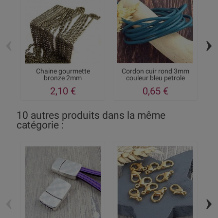
‹
›
Chaine gourmette
Cordon cuir rond 3mm
15
bronze 2mm
couleur bleu petrole
2,10 €
0,65 €
10 autres produits dans la même
catégorie :
‹
›