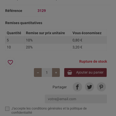
Référence
3129
Remises quantitatives
Quantité
Remise sur prix unitaire
Vous économisez
5
10%
0,80 €
10
20%
3,20 €
favorite_border
Rupture de stock
Ajouter au panier
Partager
J'accepte
les conditions générales et la politique de
confidentialité