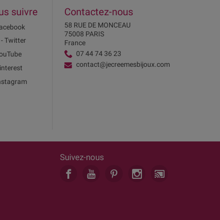
us suivre
Contactez-nous
58 RUE DE MONCEAU
acebook
75008 PARIS
 - Twitter
France
07 44 74 36 23
ouTube
contact@jecreemesbijoux.com
interest
nstagram
Suivez-nous