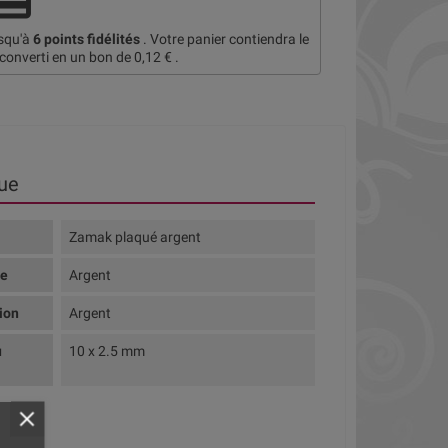
usqu'à
6
points fidélités
. Votre panier contiendra le
 converti en un bon de
0,12 €
.
ue
Zamak plaqué argent
te
Argent
tion
Argent
u
10 x 2.5 mm