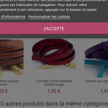
aux non autorises en Europe qui risquent de
ysant vos habitudes de navigation. Pour donner votre
entement à son utilisation, appuyez sur le bouton Accepter.
 d'informations
Personnaliser les cookies
Vous aimerez aussi
J'ACCEPTE
10mm couture
Cuir plat 10mm imprime
cordon cuir pl
rron
animal rouge
25 €
1,95 €
1,9
10 autres produits dans la même catégorie 