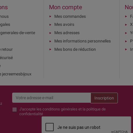
ons
Mon compte
No
-nous
Mes commandes
F
égales
Mes avoirs
X
-generales-de-vente
Mes adresses
Y
Mes informations personnelles
P
e retour
Mes bons de réduction
I
écurisé
e
e jecreemesbijoux
ez
J'accepte
les conditions générales et la politique de
confidentialité