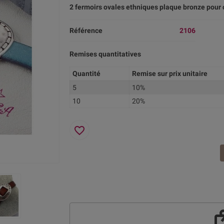
2 fermoirs ovales ethniques plaque bronze pour
Référence
2106
Remises quantitatives
Quantité
Remise sur prix unitaire
5
10%
10
20%
favorite_border
re