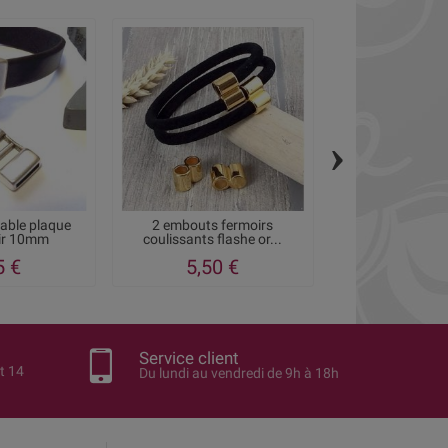
›
table plaque
2 embouts fermoirs
Embout fermoi
uir 10mm
coulissants flashe or...
pour cuir 4 
5 €
5,50 €
3,25
Service client
t 14
Du lundi au vendredi de 9h à 18h