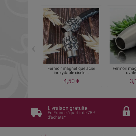
‹
Fermoir magnetique acier
Fermoir mag
inoxydable cisele...
ovale
4,50 €
3,
Livraison gratuite
En France à partir de 75 €
d'achats*