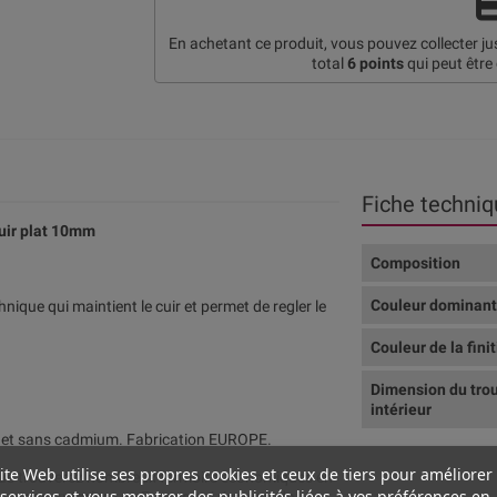
En achetant ce produit, vous pouvez collecter j
total
6
points
qui peut être
Fiche techniq
cuir plat 10mm
Composition
.
Couleur dominan
hnique qui maintient le cuir et permet de regler le
Couleur de la fini
Dimension du tro
intérieur
mb et sans cadmium. Fabrication EUROPE.
ite Web utilise ses propres cookies et ceux de tiers pour améliorer
 vous trouverez nombreux fermoirs economiques en
services et vous montrer des publicités liées à vos préférences en