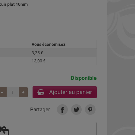
 cuir plat 10mm
Vous économisez
3,25 €
13,00 €
Disponible
Ajouter au panier
Partager
deem