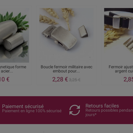
netique forme
Boucle fermoir militaire avec
Fermoir ajus
 acier...
embout pour...
argent c
10 €
2,28 €
2,8
3,25 €
Retours faciles
Paiement sécurisé
Retours possibles pendan
Paiement en ligne 100% sécurisé
jours*