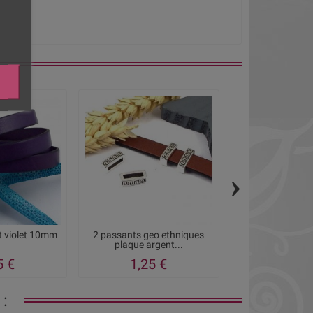
›
at violet 10mm
2 passants geo ethniques
2 embouts ferm
plaque argent...
argente pour
5 €
1,25 €
1,10
: