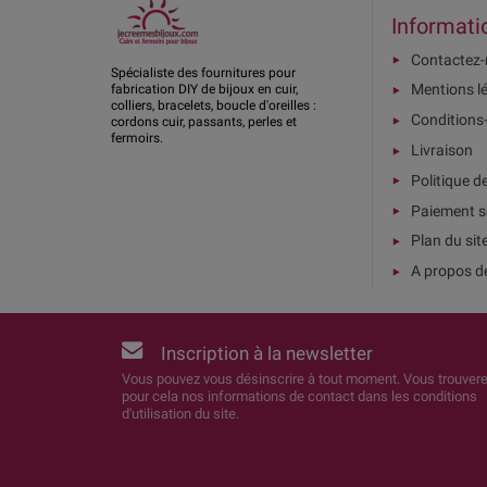
Informati
Contactez
Spécialiste des fournitures pour
Mentions l
fabrication DIY de bijoux en cuir,
colliers, bracelets, boucle d'oreilles :
Conditions
cordons cuir, passants, perles et
fermoirs.
Livraison
Politique d
Paiement s
Plan du sit
A propos d
Inscription à la newsletter
Vous pouvez vous désinscrire à tout moment. Vous trouver
pour cela nos informations de contact dans les conditions
d'utilisation du site.