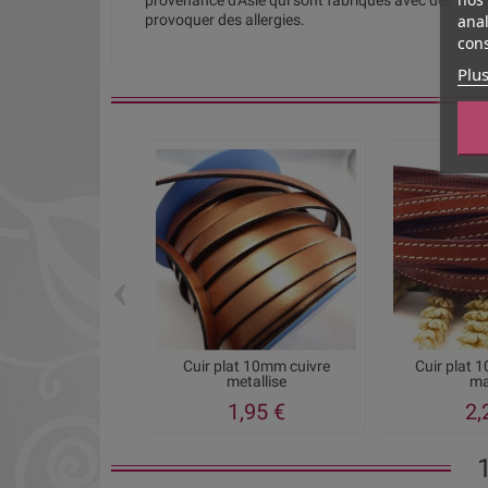
provenance d'Asie qui sont fabriques avec des met
anal
provoquer des allergies.
cons
Plus
‹
Cuir plat 10mm cuivre
Cuir plat 
metallise
ma
1,95 €
2,