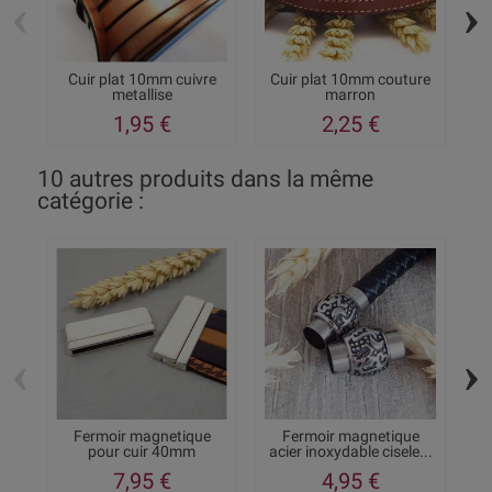
‹
›
Cuir plat 10mm cuivre
Cuir plat 10mm couture
C
metallise
marron
1,95 €
2,25 €
10 autres produits dans la même
catégorie :
‹
›
Fermoir magnetique
Fermoir magnetique
pour cuir 40mm
acier inoxydable cisele...
a
7,95 €
4,95 €