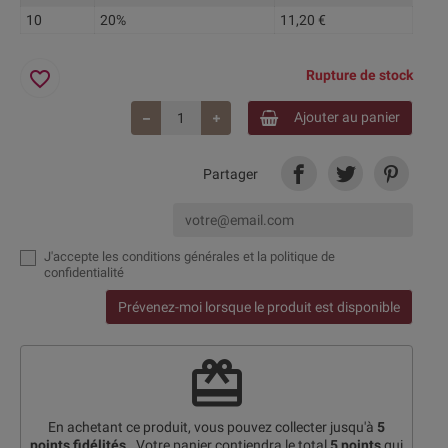
10
20%
11,20 €
favorite_border
Rupture de stock
Ajouter au panier
Partager
J'accepte
les conditions générales et la politique de
confidentialité
Prévenez-moi lorsque le produit est disponible
redeem
En achetant ce produit, vous pouvez collecter jusqu'à
5
points fidélités
. Votre panier contiendra le total
5
points
qui