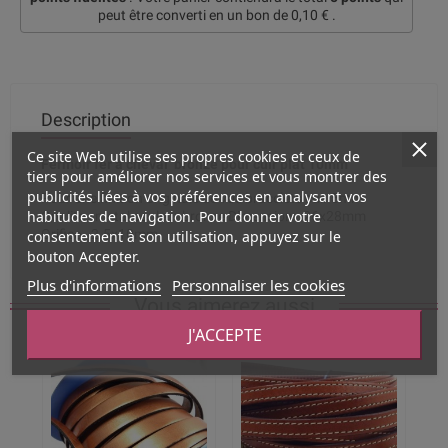
peut être converti en un bon de
0,10 €
.
Description
Ce site Web utilise ses propres cookies et ceux de
Fermoir fer à cheval bronze pour cuir plat 10mm
tiers pour améliorer nos services et vous montrer des
publicités liées à vos préférences en analysant vos
Pour une finition originale de vos bracelets cuir 5mm
habitudes de navigation. Pour donner votre
Qualite . metal couleur bronze Dimension . 26x28mm
consentement à son utilisation, appuyez sur le
Orifice . 2.5x10mm
bouton Accepter.
Plus d'informations
Personnaliser les cookies
Vous aimerez aussi
J'ACCEPTE