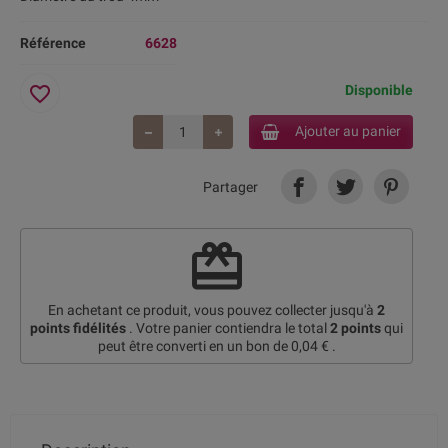
Référence
6628
favorite_border
Disponible
Ajouter au panier
Partager
redeem
En achetant ce produit, vous pouvez collecter jusqu'à
2
points fidélités
. Votre panier contiendra le total
2
points
qui
peut être converti en un bon de
0,04 €
.