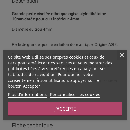
Description
Grande perle ciselée ethnique ogive style tibétaine
10mm dorée pour cuir intérieur 4mm
Diamètre du trou 4mm
Perle de grande qualité en laiton doré antique. Origine ASIE.
Peut se positionner sur des cuirs d'épaieur 4mm
Ce site Web utilise ses propres cookies et ceux de
tiers pour améliorer nos services et vous montrer des
Pour la confection de vos bracelets ou de vos colliers en
publicités liées à vos préférences en analysant vos
cuir. A assortir avec les couleurs de lacets.
habitudes de navigation. Pour donner votre
consentement à son utilisation, appuyez sur le
Dimensions de la perle colonne : 10mm trou intérieur : 4mm
bouton Accepter.
Vendue par unité
Plus d'informations
Personnaliser les cookies
Matière : laiton doré antique. Origine Asie.
J'ACCEPTE
Fiche technique