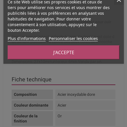
Ce site Web utilise ses propres cookies et ceux de
tiers pour améliorer nos services et vous montrer des
Description
publicités liées à vos préférences en analysant vos
habitudes de navigation. Pour donner votre
Fermoir magnétique colonne acier inoxydable pour cuir
consentement à son utilisation, appuyez sur le
rond 4mm
bouton Accepter.
Fermoir tres resistant et facile fermer. Ce fermoir est dote d
Plus d'informations
Personnaliser les cookies
un aimant puissant au centre des deux cotés de l'encoche
du fermoir. Très résistant. Acier inoxydable doré rose.
J'ACCEPTE
Brillant.
Dimensions. 27x10mm,interieur 4mm Vendu par un.
Fiche technique
Composition
Acier inoxydable dore
Couleur dominante
Acier
Couleur de la
Or
finition