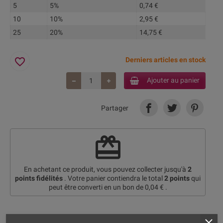
5
5%
0,74 €
10
10%
2,95 €
25
20%
14,75 €
favorite_border
Derniers articles en stock
Ajouter au panier
Partager
redeem
En achetant ce produit, vous pouvez collecter jusqu'à
2
points fidélités
. Votre panier contiendra le total
2
points
qui
peut être converti en un bon de
0,04 €
.