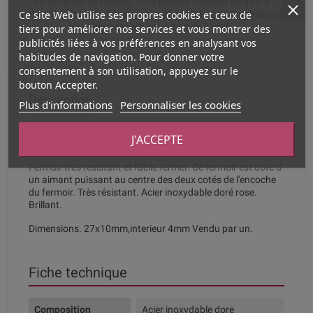
En achetant ce produit, vous pouvez collecter jusqu'à
3
points fidélités
. Votre panier contiendra le total
3
points
qui
Ce site Web utilise ses propres cookies et ceux de
peut être converti en un bon de
0,06 €
.
tiers pour améliorer nos services et vous montrer des
publicités liées à vos préférences en analysant vos
habitudes de navigation. Pour donner votre
consentement à son utilisation, appuyez sur le
bouton Accepter.
Description
Plus d'informations
Personnaliser les cookies
Fermoir magnétique écrou acier inoxydable noir pour cuir
J'ACCEPTE
rond 4mm
Fermoir tres resistant et facile fermer. Ce fermoir est dote d
un aimant puissant au centre des deux cotés de l'encoche
du fermoir. Très résistant. Acier inoxydable doré rose.
Brillant.
Dimensions. 27x10mm,interieur 4mm Vendu par un.
Fiche technique
Composition
Acier inoxydable dore