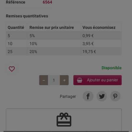
Référence
6564
Remises quantitatives
Quantité
Remise sur prix unitaire
Vous économisez
5
5%
0,99 €
10
10%
3,95 €
25
20%
19,75 €
favorite_border
Disponible
Ajouter au panier
Partager
redeem