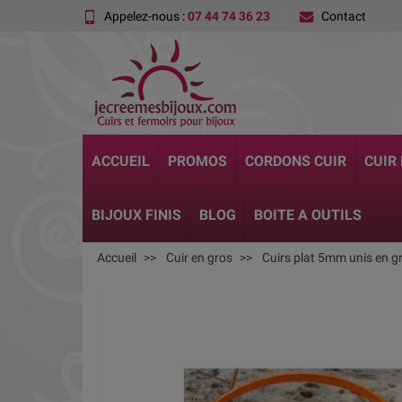
Appelez-nous :
07 44 74 36 23
Contact
ACCUEIL
PROMOS
CORDONS CUIR
CUIR
BIJOUX FINIS
BLOG
BOITE A OUTILS
Accueil
Cuir en gros
Cuirs plat 5mm unis en g