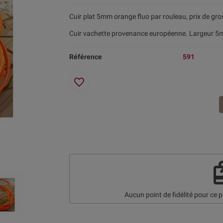
Cuir plat 5mm orange fluo par rouleau, prix de gro
Cuir vachette provenance européenne. Largeur 5m
Référence
591
favorite_border
re
Aucun point de fidélité pour ce p