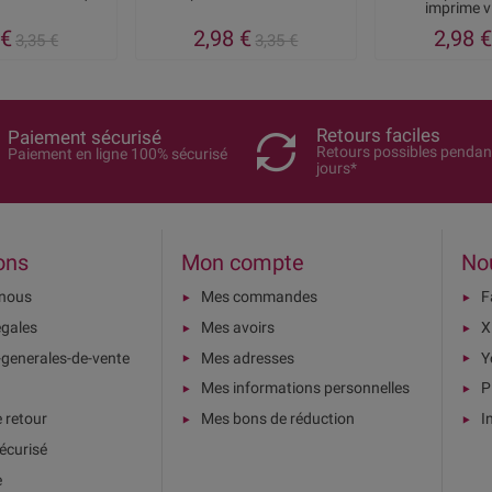
imprime v
 €
2,98 €
2,98 €
3,35 €
3,35 €
Retours faciles
Paiement sécurisé
Retours possibles pendan
Paiement en ligne 100% sécurisé
jours*
ons
Mon compte
No
-nous
Mes commandes
F
égales
Mes avoirs
X
-generales-de-vente
Mes adresses
Y
Mes informations personnelles
P
e retour
Mes bons de réduction
I
écurisé
e