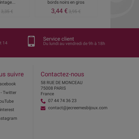
intage...
bords noirs en gros
3,44 €
2,98 €
3,35 €
3,95 €
3
Service client
t 14
Du lundi au vendredi de 9h à 18h
us suivre
Contactez-nous
58 RUE DE MONCEAU
acebook
75008 PARIS
 - Twitter
France
07 44 74 36 23
ouTube
contact@jecreemesbijoux.com
interest
nstagram