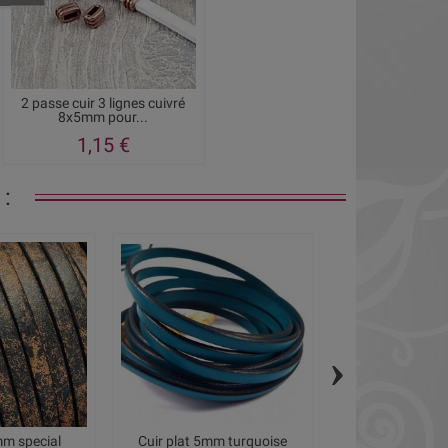
2 passe cuir 3 lignes cuivré
8x5mm pour...
1,15 €
:
›
mm special
Cuir plat 5mm turquoise
Cuir plat 5mm vi