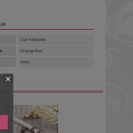
ue
Cuir Véritable
te
Orange fluo
5mm