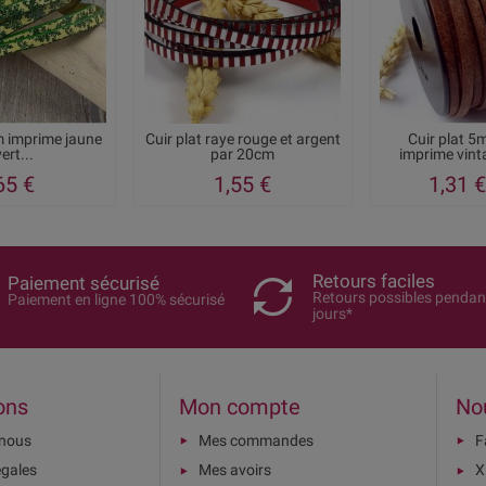
m imprime jaune
Cuir plat raye rouge et argent
Cuir plat 5
vert...
par 20cm
imprime vin
65 €
1,55 €
1,31 €
Retours faciles
Paiement sécurisé
Retours possibles pendan
Paiement en ligne 100% sécurisé
jours*
ons
Mon compte
No
-nous
Mes commandes
F
égales
Mes avoirs
X