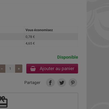
Vous économisez
0,78 €
4,65 €
Disponible
Ajouter au panier
Partager
deem