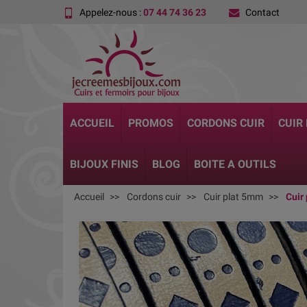
Appelez-nous :
07 44 74 36 23
Contact
ACCUEIL
PROMOS
CORDONS CUIR
CUIR
BIJOUX FINIS
BLOG
BOITE A OUTILS
Accueil
Cordons cuir
Cuir plat 5mm
Cuir