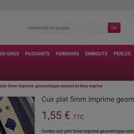
OK
 EN GROS
PASSANTS
FERMOIRS
EMBOUTS
PERLES
 plat 5mm imprime geometrique naturel et bleu marine
Cuir plat 5mm imprime geome
1,55 €
TTC
Cordon cuir plat 5mm imprimé géométrique nature