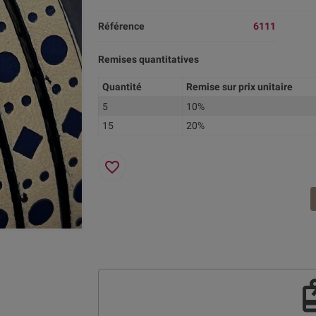
Référence
6111
Remises quantitatives
Quantité
Remise sur prix unitaire
5
10%
15
20%
favorite_border
re