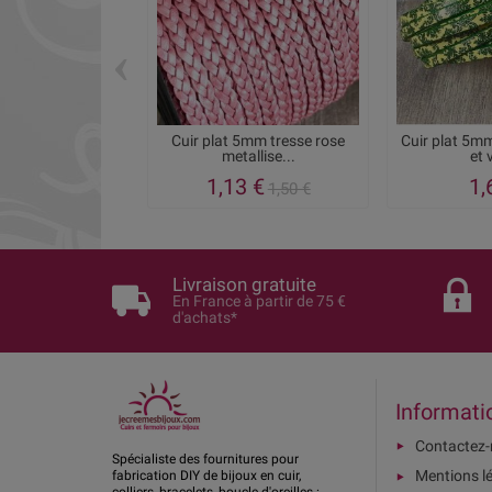
‹
Cuir plat 5mm tresse rose
Cuir plat 5m
metallise...
et 
1,13 €
1,
1,50 €
Livraison gratuite
En France à partir de 75 €
d'achats*
Informati
Contactez
Spécialiste des fournitures pour
Mentions l
fabrication DIY de bijoux en cuir,
colliers, bracelets, boucle d'oreilles :