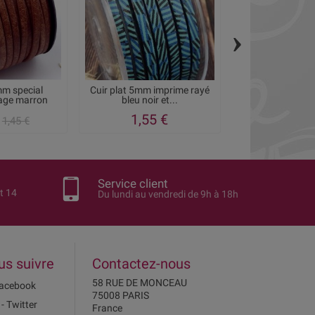
›
mm special
Cuir plat 5mm imprime rayé
Cuir plat 5m
tage marron
bleu noir et...
1,55 €
1,10
1,45 €
Service client
t 14
Du lundi au vendredi de 9h à 18h
us suivre
Contactez-nous
58 RUE DE MONCEAU
acebook
75008 PARIS
 - Twitter
France