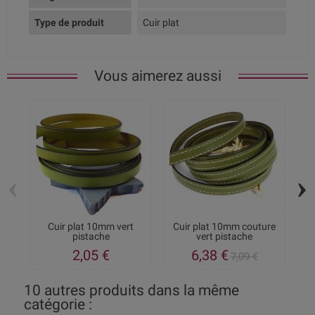
Type de produit
Cuir plat
Vous aimerez aussi
‹
›
Cuir plat 10mm vert
Cuir plat 10mm couture
Ki
pistache
vert pistache
2,05 €
6,38 €
7,09 €
10 autres produits dans la même
catégorie :