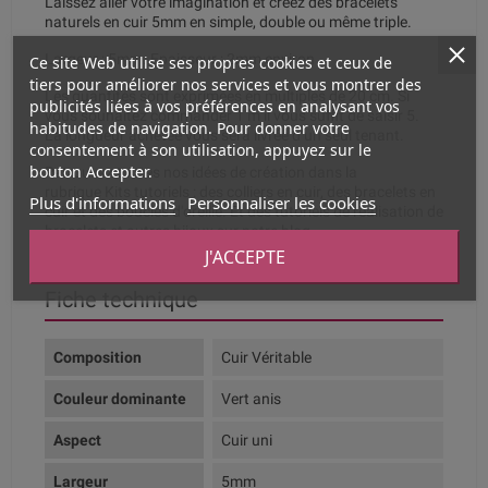
Laissez aller votre imagination et créez des bracelets
naturels en cuir 5mm en simple, double ou même triple.
Largeur : 5mm. Epaisseur : 2mm environ
Ce site Web utilise ses propres cookies et ceux de
tiers pour améliorer nos services et vous montrer des
Les quantités sont exprimées en multiples de 20 cm. Si
publicités liées à vos préférences en analysant vos
vous souhaitez commander 1 m il vous suffit de saisir 5.
habitudes de navigation. Pour donner votre
La longueur achetée vous sera livrée d’un seul tenant.
consentement à son utilisation, appuyez sur le
bouton Accepter.
Retrouvez toutes nos idées de création dans la
rubrique
Kits tutoriels
: des colliers en cuir, des bracelets en
Plus d'informations
Personnaliser les cookies
cuir et des boucles d'oreille. Et des tutoriels de réalisation de
bracelets et autres bijoux
sur notre blog.
J'ACCEPTE
Fiche technique
Composition
Cuir Véritable
Couleur dominante
Vert anis
Aspect
Cuir uni
Largeur
5mm