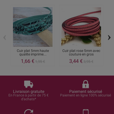
‹
›
Cuir plat 5mm haute
Cuir plat rose 5mm avec
qualite imprime...
couture en gros
t
1,66 €
3,44 €
1,95 €
3,95 €
Livraison gratuite
Paiement sécurisé
En France à partir de 75 €
Paiement en ligne 100% sécurisé
d'achats*