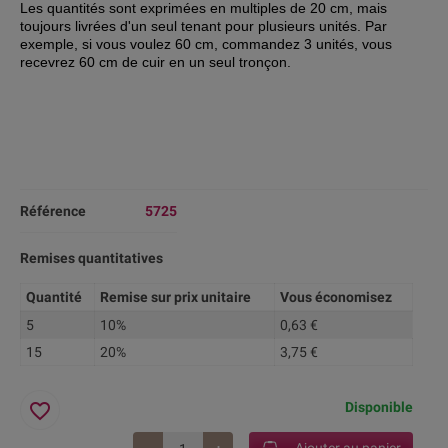
Les quantités sont exprimées en multiples de 20 cm, mais
toujours livrées d'
un seul tenant pour plusieurs unités. Par
exemple, si vous voulez 60 cm, commandez 3 unités, vous
recevrez 60 cm de cuir en un seul tronçon.
Référence
5725
Remises quantitatives
Quantité
Remise sur prix unitaire
Vous économisez
5
10%
0,63 €
15
20%
3,75 €
favorite_border
Disponible