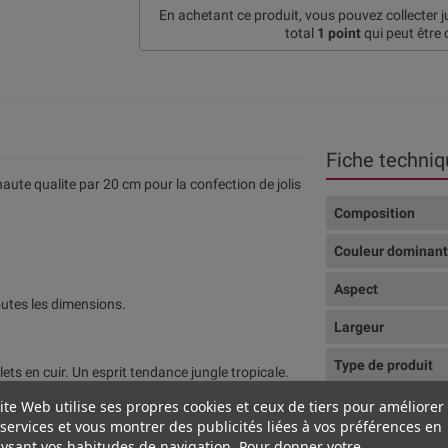
En achetant ce produit, vous pouvez collecter 
total
1
point
qui peut être 
Fiche techniq
aute qualite par 20 cm pour la confection de jolis
Composition
Couleur dominan
Aspect
outes les dimensions.
Largeur
Type de produit
ets en cuir. Un esprit tendance jungle tropicale.
ite Web utilise ses propres cookies et ceux de tiers pour améliorer
 pour bijoux, cuir pour fabrication de bijoux, cuir
services et vous montrer des publicités liées à vos préférences en
ysant vos habitudes de navigation. Pour donner votre