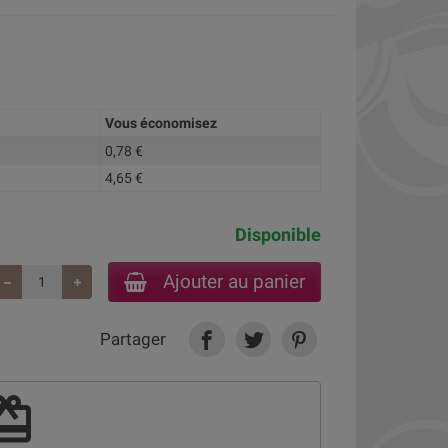
Vous économisez
0,78 €
4,65 €
Disponible
Ajouter au panier
Partager
deem