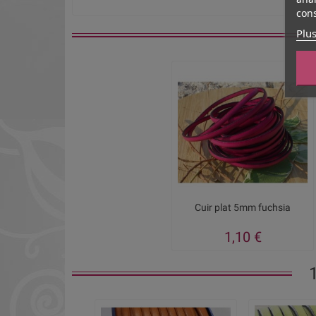
cons
Plus
Cuir plat 5mm fuchsia
1,10 €