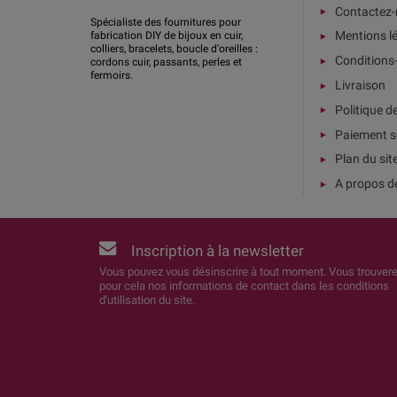
Contactez
Spécialiste des fournitures pour
Mentions l
fabrication DIY de bijoux en cuir,
colliers, bracelets, boucle d'oreilles :
Conditions
cordons cuir, passants, perles et
fermoirs.
Livraison
Politique d
Paiement s
Plan du sit
A propos d
Inscription à la newsletter
Vous pouvez vous désinscrire à tout moment. Vous trouver
pour cela nos informations de contact dans les conditions
d'utilisation du site.