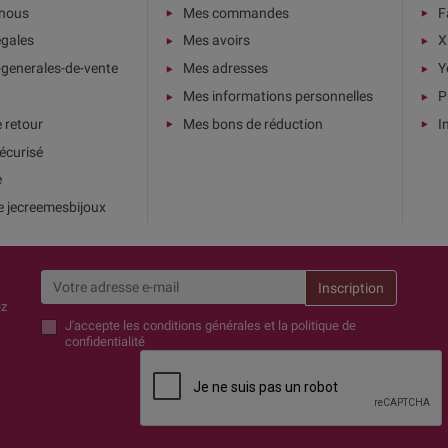
-nous
Mes commandes
F
égales
Mes avoirs
X
-generales-de-vente
Mes adresses
Y
Mes informations personnelles
P
e retour
Mes bons de réduction
I
écurisé
e
e jecreemesbijoux
ez
J'accepte
les conditions générales et la politique de
confidentialité