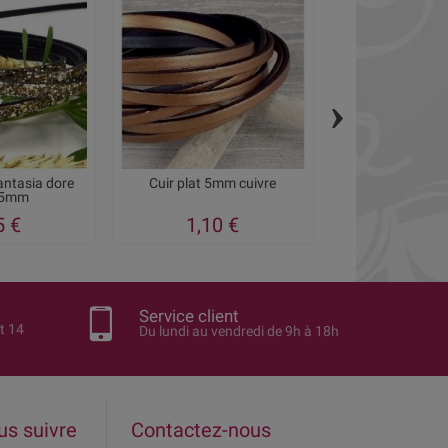
›
antasia dore
Cuir plat 5mm cuivre
Cuir plat 5mm
 5mm
imprime vinta
5 €
1,10 €
1,31 €
1
Service client
t 14
Du lundi au vendredi de 9h à 18h
us suivre
Contactez-nous