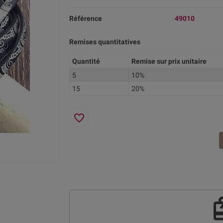
Référence
49010
Remises quantitatives
Quantité
Remise sur prix unitaire
5
10%
15
20%
favorite_border
re