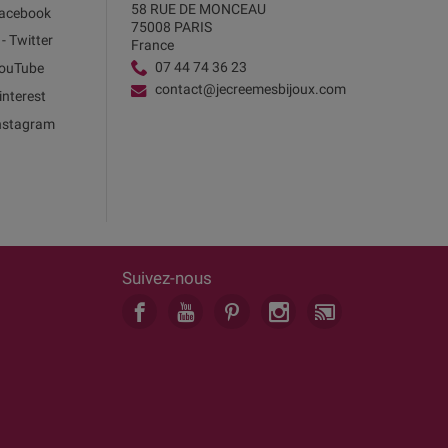
58 RUE DE MONCEAU
acebook
75008 PARIS
 - Twitter
France
07 44 74 36 23
ouTube
contact@jecreemesbijoux.com
interest
nstagram
Suivez-nous