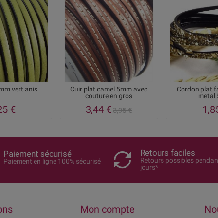
5mm vert anis
Cuir plat camel 5mm avec
Cordon plat f
couture en gros
metal
25 €
3,44 €
1,8
3,95 €
Retours faciles
Paiement sécurisé
Retours possibles pendan
Paiement en ligne 100% sécurisé
jours*
ons
Mon compte
No