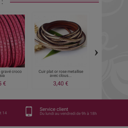
:
›
 gravé croco
Cuir plat or rose metallise
Cuir plat 5mm t
sia
avec clous...
olive metall
5 €
3,40 €
1,13 €
1
Service client
t 14
Du lundi au vendredi de 9h à 18h