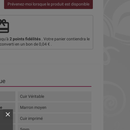
Prévenez-moi lorsque le produit est disponible
deem
usqu'à
2
points fidélités
. Votre panier contiendra le
 converti en un bon de
0,04 €
.
ue
Cuir Véritable
te
Marron moyen
Cuir imprimé
5mm