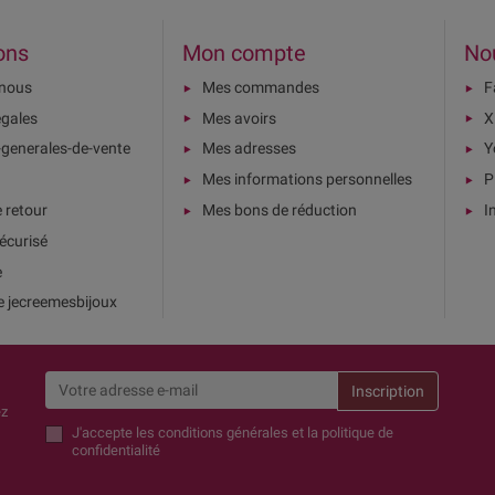
ons
Mon compte
No
-nous
Mes commandes
F
égales
Mes avoirs
X
-generales-de-vente
Mes adresses
Y
Mes informations personnelles
P
e retour
Mes bons de réduction
I
écurisé
e
e jecreemesbijoux
ez
J'accepte
les conditions générales et la politique de
confidentialité