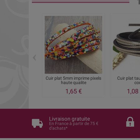
‹
Cuir plat 5mm imprime pixels
Cuir plat t
haute qualite
co
1,65 €
1,08
Livraison gratuite
En France à partir de 75 €
d'achats*