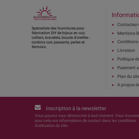
Informati
Contactez
Spécialiste des fournitures pour
Mentions l
fabrication DIY de bijoux en cuir,
colliers, bracelets, boucle d'oreilles :
Conditions
cordons cuir, passants, perles et
fermoirs.
Livraison
Politique d
Paiement s
Plan du sit
A propos d
Inscription à la newsletter
Vous pouvez vous désinscrire à tout moment. Vous trouver
pour cela nos informations de contact dans les conditions
d'utilisation du site.