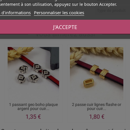
lets en cuir. Un esprit tendance chic à message.
entement à son utilisation, appuyez sur le bouton Accepter.
Type de produit
 d'informations
Personnaliser les cookies
J'ACCEPTE
Vous aimerez aussi
1 passant geo boho plaque
2 passe cuir lignes flashe or
argent pour cuir...
pour cuir...
1,35 €
1,80 €