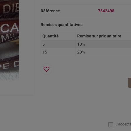
Référence
7542498
Remises quantitatives
Quantité
Remise sur prix unitaire
5
10%
15
20%
favorite_border
J'accept