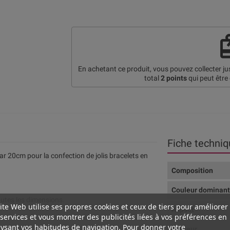
re
En achetant ce produit, vous pouvez collecter j
total
2
points
qui peut être
Fiche techniq
ar 20cm pour la confection de jolis bracelets en
Composition
Couleur dominan
outes les dimensions.
ite Web utilise ses propres cookies et ceux de tiers pour améliorer
Aspect
services et vous montrer des publicités liées à vos préférences en
ysant vos habitudes de navigation. Pour donner votre
Largeur