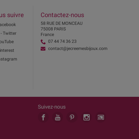
us suivre
Contactez-nous
58 RUE DE MONCEAU
acebook
75008 PARIS
 - Twitter
France
07 44 74 36 23
ouTube
contact@jecreemesbijoux.com
interest
nstagram
Suivez-nous