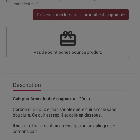
confidentialité
Prévenez-moi lorsque le produit est disponible
redeem
Pas de point bonus pour ce produit.
Description
Cuir plat 3mm doublé cognac
par 20cm.
Cordon cuir doublé plus souple que le cuir simple sans
doublure. Ce cuir est replié et collé en dessous.
Il se prête facilement aux tressages ou aux pliages de
cordons cuir.