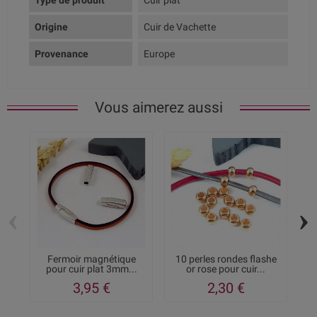
Type de produit
Cuir plat
Origine
Cuir de Vachette
Provenance
Europe
Vous aimerez aussi
‹
›
Fermoir magnétique
10 perles rondes flashe
2 
pour cuir plat 3mm...
or rose pour cuir...
3,95 €
2,30 €