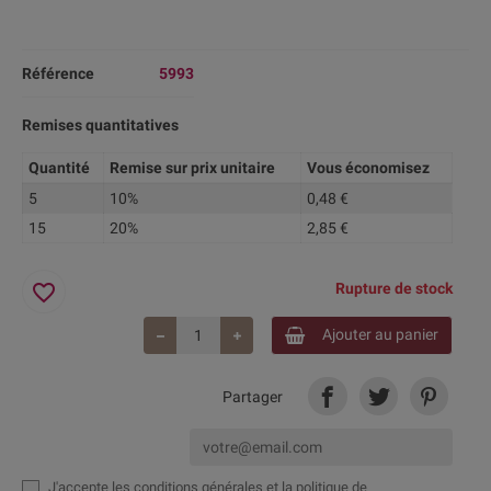
Référence
5993
Remises quantitatives
Quantité
Remise sur prix unitaire
Vous économisez
5
10%
0,48 €
15
20%
2,85 €
favorite_border
Rupture de stock
Ajouter au panier
Partager
J'accepte
les conditions générales et la politique de