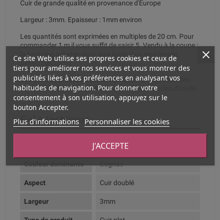
Cuir de grande qualité en provenance d'Europe
Largeur : 3mm. Epaisseur : 1mm environ
Les quantités sont exprimées en multiples de 20 cm. Pour
commander 1 m il vous suffit de saisir 5. Vendu à la coupe :
la longueur achetée vous sera livrée d’un seul tenant.
Ce site Web utilise ses propres cookies et ceux de
Vendu par 20cm.
tiers pour améliorer nos services et vous montrer des
publicités liées à vos préférences en analysant vos
Des idées de création dans la rubrique
Kits tutoriels
: des
habitudes de navigation. Pour donner votre
colliers en cuir, des bracelets en cuir et des boucles d'oreille.
consentement à son utilisation, appuyez sur le
bouton Accepter.
Fiche technique
Plus d'informations
Personnaliser les cookies
J'ACCEPTE
Composition
Cuir Véritable
Couleur dominante
Cognac
Aspect
Cuir doublé
Largeur
3mm