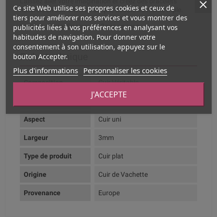
Laissez aller votre imagination et créez des bracelets
Ce site Web utilise ses propres cookies et ceux de
naturels en cuir 5mm en simple, double ou même triple.
tiers pour améliorer nos services et vous montrer des
publicités liées à vos préférences en analysant vos
Largeur : 3mm. Epaisseur : 2mm environ
habitudes de navigation. Pour donner votre
consentement à son utilisation, appuyez sur le
Fiche technique
bouton Accepter.
Plus d'informations
Personnaliser les cookies
Composition
Cuir Véritable
J'ACCEPTE
Couleur dominante
Naturel
Aspect
Cuir uni
Largeur
3mm
Type de produit
Cuir plat
Origine
Cuir de Vachette
Provenance
Europe