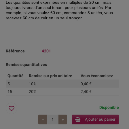
Les quantités sont exprimées en multiples de 20 cm, mais
toujours livrées d'
un seul tenant pour plusieurs unités. Par
exemple, si vous voulez 60 cm, commandez 3 unités, vous
recevrez 60 cm de cuir en un seul tronçon.
Référence
4201
Remises quantitatives
Quantité
Remise sur prix unitaire
Vous économisez
5
10%
0,40 €
15
20%
2,40 €
favorite_border
Disponible
Ajouter au panier