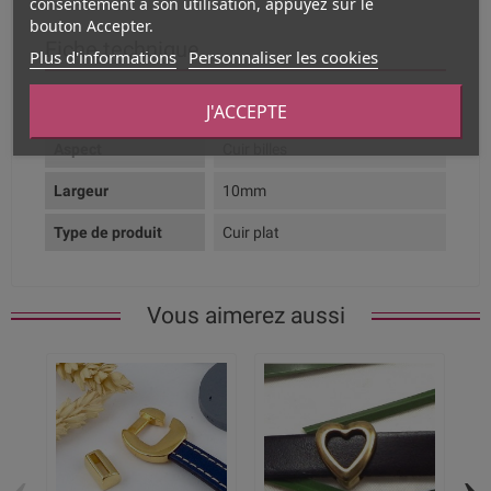
consentement à son utilisation, appuyez sur le
bouton Accepter.
Fiche technique
Plus d'informations
Personnaliser les cookies
J'ACCEPTE
Composition
Cuir Véritable
Aspect
Cuir billes
Largeur
10mm
Type de produit
Cuir plat
Vous aimerez aussi
‹
›