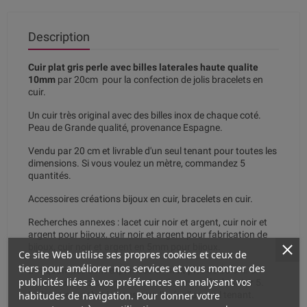
Description
Cuir plat gris perle avec billes laterales haute qualite
10mm
par 20cm pour la confection de jolis bracelets en
cuir.
Un cuir très original avec des billes inox de chaque coté.
Peau de Grande qualité, provenance Espagne.
Vendu par 20 cm et livrable d'un seul tenant pour toutes les
dimensions. Si vous voulez un mètre, commandez 5
quantités.
Accessoires créations bijoux en cuir, bracelets en cuir.
Recherches annexes : lacet cuir noir et argent, cuir noir et
argent pour bijoux, cuir noir et argent pour fabrication de
bijoux, cuir noir et argent en 5mm pour bijoux.
Ce site Web utilise ses propres cookies et ceux de
tiers pour améliorer nos services et vous montrer des
Les quantités sont exprimées en multiples de 20 cm. Si
publicités liées à vos préférences en analysant vos
vous souhaitez commander 1 m il vous suffit de saisir 5.
habitudes de navigation. Pour donner votre
La longueur achetée vous sera livrée d’un seul tenant.