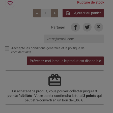
favorite_border
Rupture de stock
Ajouter au panier
Partager
J'accepte
les conditions générales et la politique de
confidentialité
Prévenez-moi lorsque le produit est disponible
redeem
En achetant ce produit, vous pouvez collecter jusqu'à
3
points fidélités
. Votre panier contiendra le total
3
points
qui
peut être converti en un bon de
0,06 €
.