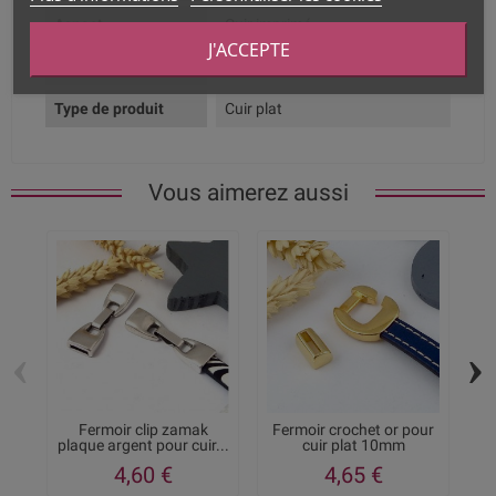
Aspect
Cuir imprimé
J'ACCEPTE
Largeur
10mm
Type de produit
Cuir plat
Vous aimerez aussi
‹
›
Fermoir clip zamak
Fermoir crochet or pour
F
plaque argent pour cuir...
cuir plat 10mm
z
4,60 €
4,65 €