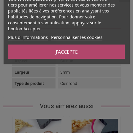
spécification particulière.
tiers pour améliorer nos services et vous montrer des
publicités liées à vos préférences en analysant vos
habitudes de navigation. Pour donner votre
Fiche technique
consentement à son utilisation, appuyez sur le
bouton Accepter.
Plus d'informations
Personnaliser les cookies
Composition
Cuir Véritable
Couleur dominante
Bleu marine
J'ACCEPTE
Aspect
Cuir uni
Largeur
3mm
Type de produit
Cuir rond
Vous aimerez aussi