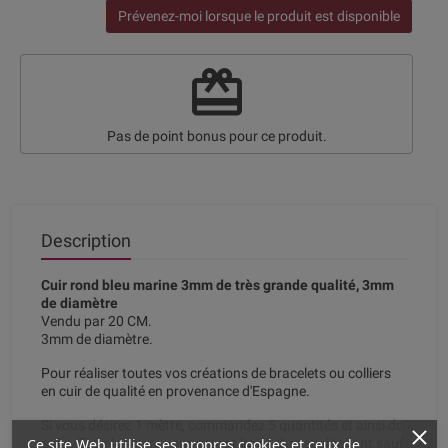
Prévenez-moi lorsque le produit est disponible
redeem
Pas de point bonus pour ce produit.
Description
Cuir rond bleu marine 3mm de très grande qualité, 3mm
de diamètre
Vendu par 20 CM.
3mm de diamètre.
Pour réaliser toutes vos créations de bracelets ou colliers
en cuir de qualité en provenance d'Espagne.
Si vous désirez 1 mètre, commandez 5 quantités et ainsi de
Ce site Web utilise ses propres cookies et ceux de
suite. Tous les cuirs vous seront livrés d'un seul tenant sauf