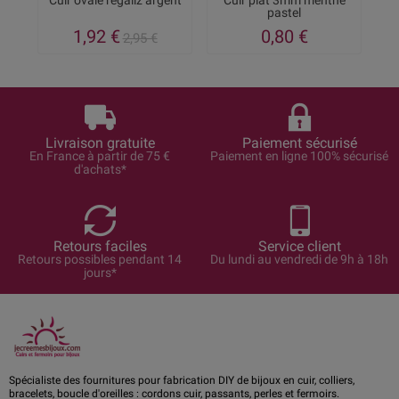
Cuir ovale regaliz argent
Cuir plat 3mm menthe
pastel
n
1,92 €
0,80 €
2,95 €
Livraison gratuite
Paiement sécurisé
En France à partir de 75 €
Paiement en ligne 100% sécurisé
d'achats*
Retours faciles
Service client
Retours possibles pendant 14
Du lundi au vendredi de 9h à 18h
jours*
Spécialiste des fournitures pour fabrication DIY de bijoux en cuir, colliers,
bracelets, boucle d'oreilles : cordons cuir, passants, perles et fermoirs.