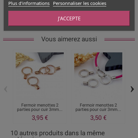
Plus d'informations
Personnaliser les cookies
Largeur
3mm
Type de produit
Cuir rond
J'ACCEPTE
Vous aimerez aussi
‹
›
Fermoir menottes 2
Fermoir menottes 2
parties pour cuir 3mm...
parties pour cuir 3mm...
3,95 €
3,50 €
10 autres produits dans la même