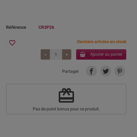
Référence
CR3P26
favorite_border
Derniers articles en stock
Ajouter au panier
Partager
redeem
Pas de point bonus pour ce produit.