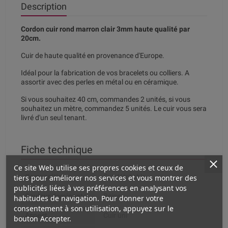
Description
Cordon cuir rond marron clair 3mm haute qualité par
20cm.
Cuir de haute qualité en provenance d'Europe.
Idéal pour la fabrication de vos bracelets ou colliers. A
assortir avec des perles en métal ou en céramique.
Si vous souhaitez 40 cm, commandes 2 unités, si vous
souhaitez un mètre, commandez 5 unités. Le cuir vous sera
livré d'un seul tenant.
Fiche technique
Ce site Web utilise ses propres cookies et ceux de
Composition
Cuir Véritable
tiers pour améliorer nos services et vous montrer des
publicités liées à vos préférences en analysant vos
Couleur dominante
Beige
habitudes de navigation. Pour donner votre
consentement à son utilisation, appuyez sur le
Aspect
Cuir uni
bouton Accepter.