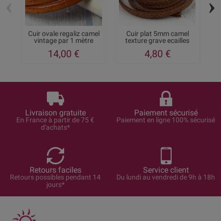
‹
›
Cuir ovale regaliz camel
Cuir plat 5mm camel
C
vintage par 1 mètre
texture grave ecailles
14,00 €
4,80 €
Livraison gratuite
Paiement sécurisé
En France à partir de 75 €
Paiement en ligne 100% sécurisé
d'achats*
Retours faciles
Service client
Retours possibles pendant 14
Du lundi au vendredi de 9h à 18h
jours*