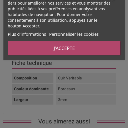
Pour la réalisation de vos bracelets cuir, de vos porte clés et
tiers pour améliorer nos services et vous montrer des
de colliers en cuir.
publicités liées à vos préférences en analysant vos
habitudes de navigation. Pour donner votre
Largeur : 3mm. Epaisseur : 2mm environ
consentement à son utilisation, appuyez sur le
bouton Accepter.
Plus d'informations
Personnaliser les cookies
ORIGINE EUROPE. HAUTE QUALITE
J'ACCEPTE
Fiche technique
Composition
Cuir Véritable
Couleur dominante
Bordeaux
Largeur
3mm
Vous aimerez aussi