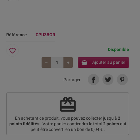
Référence
CPU3BOR
favorite_border
Disponible
Ajouter au panier
Partager
redeem
En achetant ce produit, vous pouvez collecter jusqu'à
2
points fidélités
. Votre panier contiendra le total
2
points
qui
peut être converti en un bon de
0,04 €
.