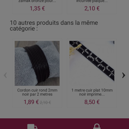
zamak bronze pour...
incurvee plaque...
1,35 €
2,10 €
10 autres produits dans la même
catégorie :
‹
›
Cordon cuir rond 2mm
1 metre cuir plat 10mm
noir par 2 metres
noir imprime...
tu
1,89 €
8,50 €
2,10 €