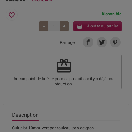
Référence
CPU10VER
favorite_border
Disponible
Ajouter au panier
Partager
redeem
Aucun point de fidélité pour ce produit car il y a déjà une
réduction.
Description
Cuir plat 10mm vert par rouleau, prix de gros