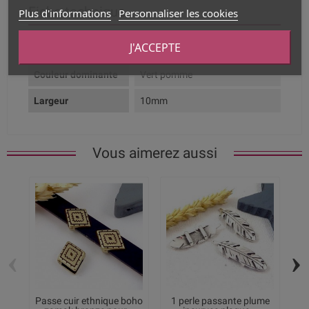
Fiche technique
Plus d'informations
Personnaliser les cookies
J'ACCEPTE
Composition
Cuir Véritable
Couleur dominante
Vert pomme
Largeur
10mm
Vous aimerez aussi
‹
›
Passe cuir ethnique boho
1 perle passante plume