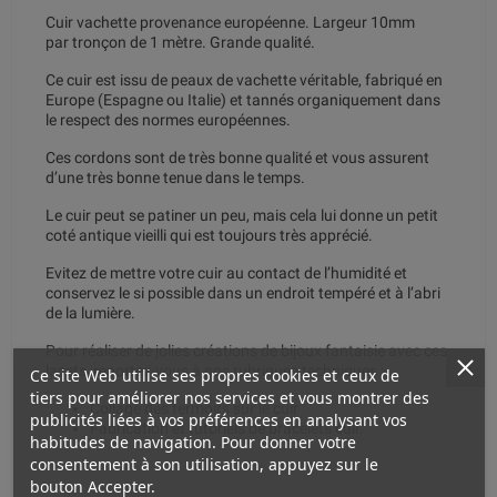
Cuir vachette provenance européenne. Largeur 10mm
par tronçon de 1 mètre. Grande qualité.
Ce cuir est issu de peaux de vachette véritable, fabriqué en
Europe (Espagne ou Italie) et tannés organiquement dans
le respect des normes européennes.
Ces cordons sont de très bonne qualité et vous assurent
d’une très bonne tenue dans le temps.
Le cuir peut se patiner un peu, mais cela lui donne un petit
coté antique vieilli qui est toujours très apprécié.
Evitez de mettre votre cuir au contact de l’humidité et
conservez le si possible dans un endroit tempéré et à l’abri
de la lumière.
Pour réaliser de jolies créations de bijoux fantaisie avec ces
lacets, reportez-vous à nos rubriques techniques :
Ce site Web utilise ses propres cookies et ceux de
tiers pour améliorer nos services et vous montrer des
Collage des fermoirs sur le cuir
publicités liées à vos préférences en analysant vos
Fabrication et tutoriels de bracelets cuir.
habitudes de navigation. Pour donner votre
consentement à son utilisation, appuyez sur le
bouton Accepter.