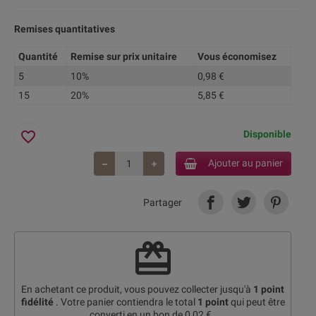
Remises quantitatives
Quantité
Remise sur prix unitaire
Vous économisez
5
10%
0,98 €
15
20%
5,85 €
favorite_border
Disponible
Ajouter au panier
Partager
redeem
En achetant ce produit, vous pouvez collecter jusqu'à
1
point
fidélité
. Votre panier contiendra le total
1
point
qui peut être
converti en un bon de
0,02 €
.