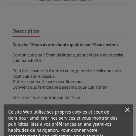
Description
Cuir plat 15mm marron haute qualite par 19cm environ.
Cordon cuir plat 15mm de largeur, pour création de bracelet
cuir manchette.
Peut être associé à d'autres cuirs, permet de coller un autre
lacet cuir sur le dessus.
S'utilise comme 3 lacets cuir 5mmmm.
Convient aux fermoirs et passants pour cuir 15mm
Ce cuir est livré par tronçon de 19 cm.
Dimensions : 15 x1.5mm
Ce site Web utilise ses propres cookies et ceux de
tiers pour améliorer nos services et vous montrer des
Cuir de haute qualité origine EUROPE
publicités liées à vos préférences en analysant vos
habitudes de navigation. Pour donner votre