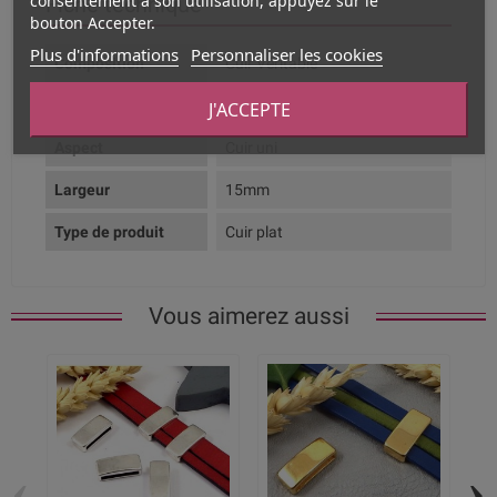
consentement à son utilisation, appuyez sur le
Fiche technique
bouton Accepter.
Plus d'informations
Personnaliser les cookies
Composition
Cuir Véritable
Couleur dominante
Marron moyen
J'ACCEPTE
Aspect
Cuir uni
Largeur
15mm
Type de produit
Cuir plat
Vous aimerez aussi
‹
›