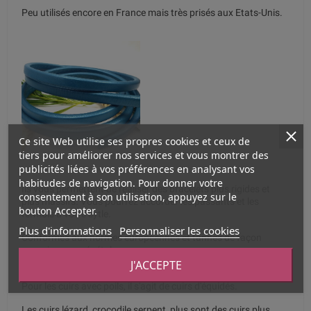
Peu utilisés encore en France mais très prisés aux Etats-Unis.
Ce site Web utilise ses propres cookies et ceux de
tiers pour améliorer nos services et vous montrer des
publicités liées à vos préférences en analysant vos
habitudes de navigation. Pour donner votre
Ils vous permettent de réaliser des bracelets plus rigides et
consentement à son utilisation, appuyez sur le
plus massifs. Vous pourrez accorder les passants et les
bouton Accepter.
fermois à votre sytle.
Plus d'informations
Personnaliser les cookies
Conformes aux normes européennes et tannés de façon
organique ou végétale.
J'ACCEPTE
Il s'agit principalement de vachette ou de veau et de chèvre.
Pour les cuirs avec poils, il s'agit de cuirs d'équidés.
Les cuirs lézard, crocodile serpent, plus sont des cuirs plus