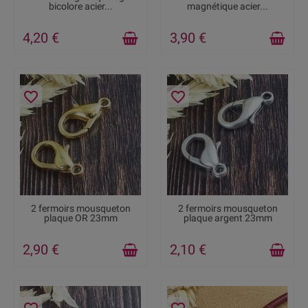
con
ç
us
pour
s
’
ou
v
rir
et
se
bicolore acier...
magnétique acier...
fer
mer
fac
ile
ment
a
vec
une
press
ion
.
I
ls
s
ont
par
fa
its
pour
4,20 €
3,90 €
main
ten
ir
f
erm
ement
le
cu
ir
3mm
en
place
.
favorite_border
favorite_border
RUPTURE DE STOCK
RUPTURE DE STOCK
2 fermoirs mousqueton
2 fermoirs mousqueton
plaque OR 23mm
plaque argent 23mm
2,90 €
2,10 €