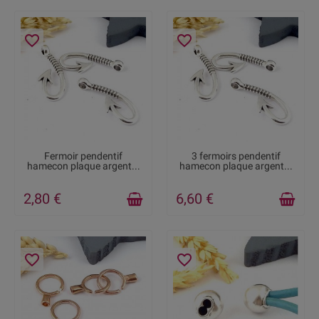
favorite_border
favorite_border
DISPONIBLE
DISPONIBLE
Fermoir pendentif
3 fermoirs pendentif
hamecon plaque argent...
hamecon plaque argent...
2,80 €
6,60 €
favorite_border
favorite_border