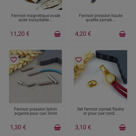
RUPTURE DE STOCK
RUPTURE DE STOCK
Fermoir magnetique ovale
Fermoir pression haute
acier inoxydable...
qualite zamak...
11,20 €
4,20 €
favorite_border
favorite_border
DISPONIBLE
DISPONIBLE
Fermoir pression laiton
Set fermoir zamak flashe
argente pour cuir 3mm
or pour cuir rond...
1,30 €
3,10 €