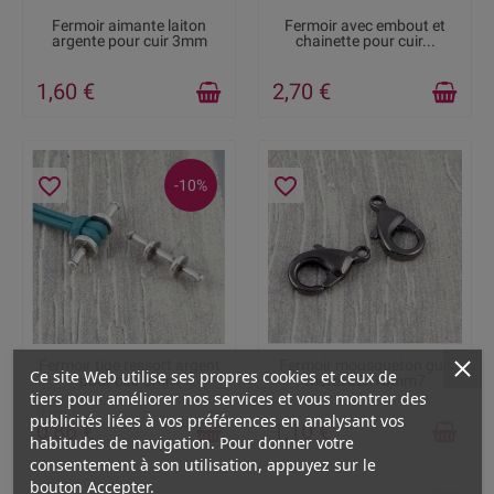
RUPTURE DE STOCK
RUPTURE DE STOCK
Fermoir aimante laiton
Fermoir avec embout et
argente pour cuir 3mm
chainette pour cuir...
1,60 €
2,70 €
favorite_border
favorite_border
-10%
DISPONIBLE
RUPTURE DE STOCK
Fermoir tige ressort argent
Fermoir mousqueton gun
Ce site Web utilise ses propres cookies et ceux de
pour cuir 3mm
metal 22x13mm7
tiers pour améliorer nos services et vous montrer des
0,95 €
publicités liées à vos préférences en analysant vos
0,86 €
1,10 €
habitudes de navigation. Pour donner votre
consentement à son utilisation, appuyez sur le
bouton Accepter.