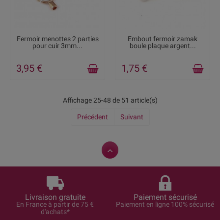
DISPONIBLE
DERNIERS ARTICLES EN
Fermoir menottes 2 parties
Embout fermoir zamak
STOCK
pour cuir 3mm...
boule plaque argent...
3,95 €
1,75 €
Affichage 25-48 de 51 article(s)
Précédent
Suivant
Livraison gratuite
Paiement sécurisé
En France à partir de 75 €
Paiement en ligne 100% sécurisé
d'achats*