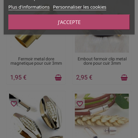
Plus d'informations
Personnaliser les cookies
favorite_border
favorite_border
J'ACCEPTE
RUPTURE DE STOCK
RUPTURE DE STOCK
Fermoir metal dore
Embout fermoir clip metal
magnetique pour cuir 3mm
dore pour cuir 3mm
1,95 €
2,95 €
favorite_border
favorite_border