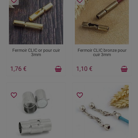
favorite_border
favorite_border
DISPONIBLE
RUPTURE DE STOCK
Fermoir CLIC or pour cuir
Fermoir CLIC bronze pour
3mm
cuir 3mm
1,76 €
1,10 €
favorite_border
favorite_border